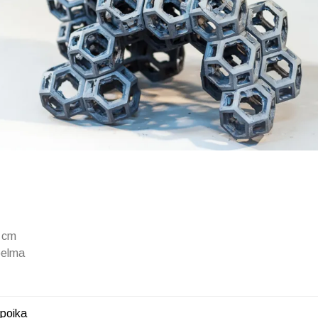
0 cm
oelma
 poika