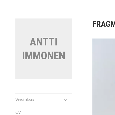
Siirry
sisältöön
FRAG
ANTTI
IMMONEN
EXPAND
Veistoksia
CHILD
CV