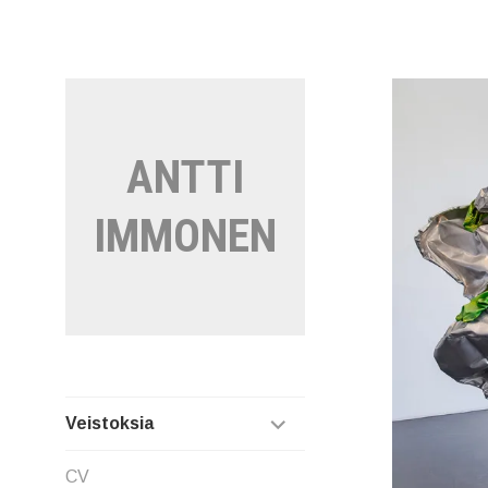
Siirry
sisältöön
ANTTI
IMMONEN
EXPAND
Veistoksia
CHILD
CV