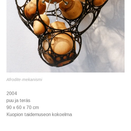
Afrodite-mekanismi
2004
puu ja teräs
90 x 60 x 70 cm
Kuopion taidemuseon kokoelma